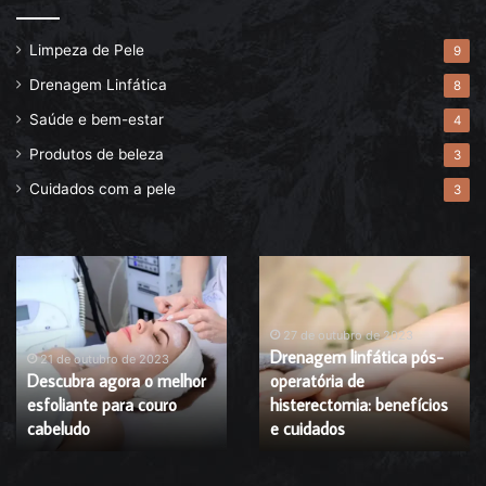
Limpeza de Pele
9
Drenagem Linfática
8
Saúde e bem-estar
4
Produtos de beleza
3
Cuidados com a pele
3
Descubra
Drenagem
agora
linfática
o
pós-
melhor
operatória
27 de outubro de 2023
Drenagem linfática pós-
esfoliante
de
21 de outubro de 2023
Descubra agora o melhor
operatória de
para
histerectomia:
esfoliante para couro
histerectomia: benefícios
couro
benefícios
cabeludo
cabeludo
e
e cuidados
cuidados