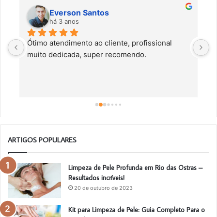
Everson Santos
há 3 anos
Ótimo atendimento ao cliente, profissional 
C
muito dedicada, super recomendo.
f
c
a
a
o
ARTIGOS POPULARES
Limpeza de Pele Profunda em Rio das Ostras –
Resultados incríveis!
20 de outubro de 2023
Kit para Limpeza de Pele: Guia Completo Para o