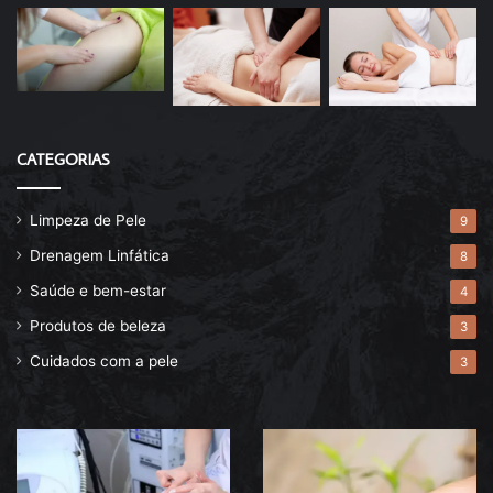
CATEGORIAS
Limpeza de Pele
9
Drenagem Linfática
8
Saúde e bem-estar
4
Produtos de beleza
3
Cuidados com a pele
3
Descubra
Drenagem
agora
linfática
o
pós-