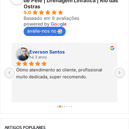
de Pele | Drenagem Linfática | Rio das
Ostras
5.0
Baseado em 9 avaliações
powered by
G
o
o
g
l
e
avalie-nos no
Everson Santos
há 3 anos
Ótimo atendimento ao cliente, profissional 
C
muito dedicada, super recomendo.
f
c
a
a
o
ARTIGOS POPULARES