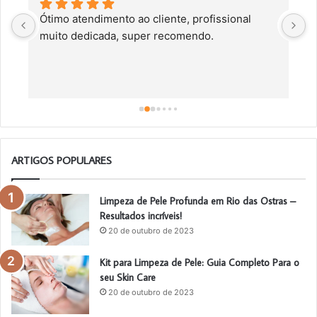
Ótimo atendimento ao cliente, profissional 
C
muito dedicada, super recomendo.
f
c
a
a
o
ARTIGOS POPULARES
Limpeza de Pele Profunda em Rio das Ostras –
Resultados incríveis!
20 de outubro de 2023
Kit para Limpeza de Pele: Guia Completo Para o
seu Skin Care
20 de outubro de 2023