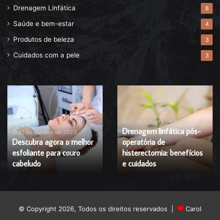
Drenagem Linfática
8
Saúde e bem-estar
4
Produtos de beleza
3
Cuidados com a pele
3
Descubra
Drenagem
agora
linfática
o
pós-
melhor
operatória
27 de outubro de 2023
Drenagem linfática pós-
esfoliante
de
21 de outubro de 2023
Descubra agora o melhor
operatória de
para
histerectomia:
esfoliante para couro
histerectomia: benefícios
couro
benefícios
cabeludo
cabeludo
e
e cuidados
cuidados
© Copyright 2026, Todos os direitos reservados |
Carol