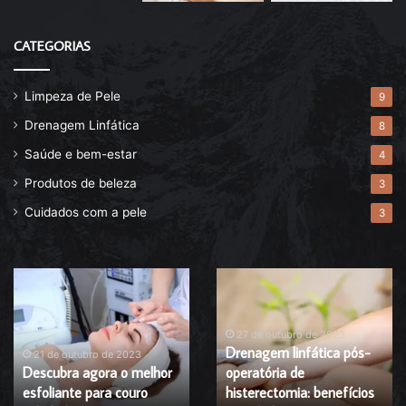
CATEGORIAS
Limpeza de Pele
9
Drenagem Linfática
8
Saúde e bem-estar
4
Produtos de beleza
3
Cuidados com a pele
3
Descubra
Drenagem
agora
linfática
o
pós-
melhor
operatória
27 de outubro de 2023
Drenagem linfática pós-
esfoliante
de
21 de outubro de 2023
Descubra agora o melhor
operatória de
para
histerectomia:
esfoliante para couro
histerectomia: benefícios
couro
benefícios