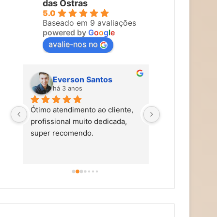
das Ostras
5.0
Baseado em 9 avaliações
powered by
G
o
o
g
l
e
avalie-nos no
Everson Santos
Maira Vi
há 3 anos
há 3 anos
Ótimo atendimento ao cliente, 
Carol faz um tra
profissional muito dedicada, 
tem mãos de fad
super recomendo.
simpática, nos t
carinho, caprich
super alto astra
dicas de autocu
alimentação saud
aromaterapia, e
terapias holísti
recomendo!!!