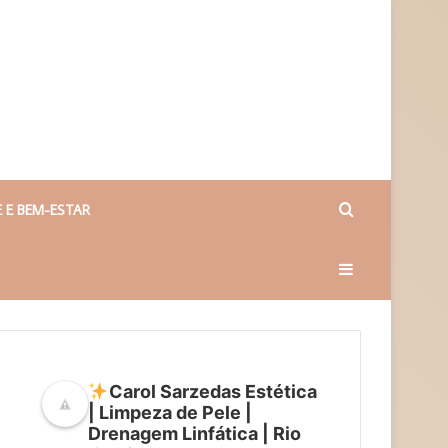
Procurar
 E BEM-ESTAR
Barra
por
Lateral
Carol Sarzedas Estética
| Limpeza de Pele |
Drenagem Linfática | Rio