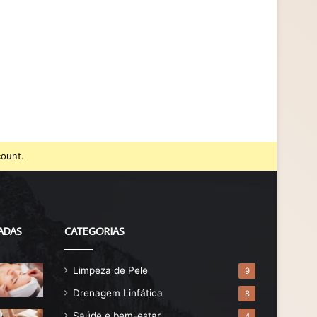
count.
ADAS
CATEGORIAS
Limpeza de Pele
9
Drenagem Linfática
8
Saúde e bem-estar
4