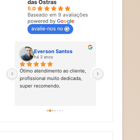
das Ostras
5.0
Baseado em 9 avaliações
powered by
G
o
o
g
l
e
avalie-nos no
Everson Santos
Maira Vi
há 3 anos
há 3 anos
Ótimo atendimento ao cliente, 
Carol faz um tra
profissional muito dedicada, 
tem mãos de fad
super recomendo.
simpática, nos t
carinho, caprich
super alto astra
dicas de autocu
alimentação saud
aromaterapia, e
terapias holísti
recomendo!!!