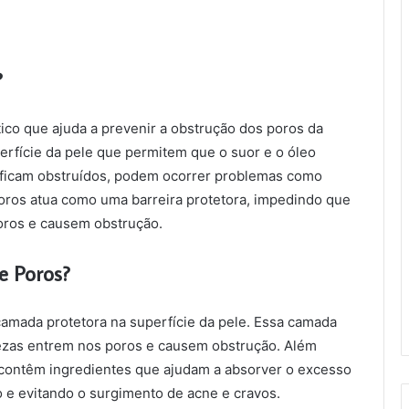
?
co que ajuda a prevenir a obstrução dos poros da
Tomohiko Iwai
erfície da pele que permitem que o suor e o óleo
há 3 anos
s ficam obstruídos, podem ocorrer problemas como
poros atua como uma barreira protetora, impedindo que
poros e causem obstrução.
 Poros?
amada protetora na superfície da pele. Essa camada
urezas entrem nos poros e causem obstrução. Além
contêm ingredientes que ajudam a absorver o excesso
 e evitando o surgimento de acne e cravos.