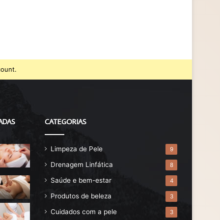
count.
ADAS
CATEGORIAS
Limpeza de Pele
9
Drenagem Linfática
8
Saúde e bem-estar
4
Produtos de beleza
3
Cuidados com a pele
3