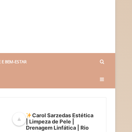
Procurar
 E BEM-ESTAR
Barra
por
Lateral
Carol Sarzedas Estética
| Limpeza de Pele |
Drenagem Linfática | Rio