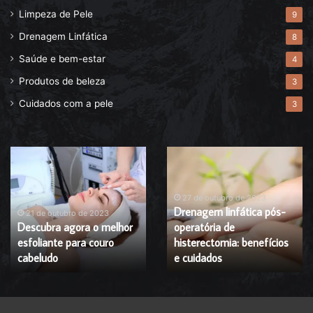
Limpeza de Pele
9
Drenagem Linfática
8
Saúde e bem-estar
4
Produtos de beleza
3
Cuidados com a pele
3
Descubra
Drenagem
agora
linfática
o
pós-
melhor
operatória
27 de outubro de 2023
Drenagem linfática pós-
esfoliante
de
21 de outubro de 2023
Descubra agora o melhor
operatória de
para
histerectomia:
esfoliante para couro
histerectomia: benefícios
couro
benefícios
cabeludo
cabeludo
e
e cuidados
cuidados