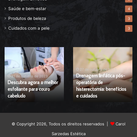
Saúde e bem-estar
4
Produtos de beleza
3
Cuidados com a pele
3
Descubra
Drenagem
agora
linfática
o
pós-
melhor
operatória
27 de outubro de 2023
Drenagem linfática pós-
esfoliante
de
21 de outubro de 2023
Descubra agora o melhor
operatória de
para
histerectomia:
esfoliante para couro
histerectomia: benefícios
couro
benefícios
cabeludo
cabeludo
e
e cuidados
cuidados
© Copyright 2026, Todos os direitos reservados |
Carol
Sarzedas Estética