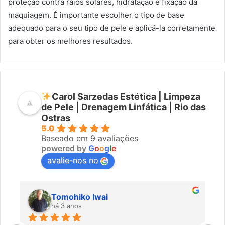
proteção contra raios solares, hidratação e fixação da
maquiagem. É importante escolher o tipo de base
adequado para o seu tipo de pele e aplicá-la corretamente
para obter os melhores resultados.
Carol Sarzedas Estética | Limpeza
de Pele | Drenagem Linfática | Rio das
Ostras
5.0
Baseado em 9 avaliações
powered by
G
o
o
g
l
e
avalie-nos no
Tomohiko Iwai
há 3 anos