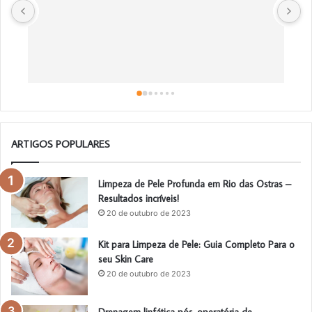
Ó
m
ARTIGOS POPULARES
Limpeza de Pele Profunda em Rio das Ostras –
Resultados incríveis!
20 de outubro de 2023
Kit para Limpeza de Pele: Guia Completo Para o
seu Skin Care
20 de outubro de 2023
Drenagem linfática pós-operatória de