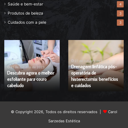
Saúde e bem-estar
4
Produtos de beleza
3
Cuidados com a pele
3
Descubra
Drenagem
agora
linfática
o
pós-
melhor
operatória
27 de outubro de 2023
Drenagem linfática pós-
esfoliante
de
21 de outubro de 2023
Descubra agora o melhor
operatória de
para
histerectomia:
esfoliante para couro
histerectomia: benefícios
couro
benefícios
cabeludo
cabeludo
e
e cuidados
cuidados
© Copyright 2026, Todos os direitos reservados |
Carol
Sarzedas Estética