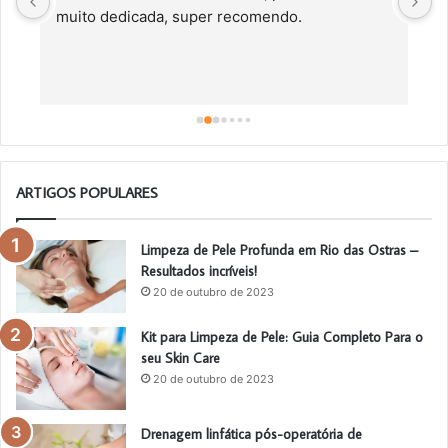
muito dedicada, super recomendo.
f
c
a
a
o
ARTIGOS POPULARES
Limpeza de Pele Profunda em Rio das Ostras –
Resultados incríveis!
20 de outubro de 2023
Kit para Limpeza de Pele: Guia Completo Para o
seu Skin Care
20 de outubro de 2023
Drenagem linfática pós-operatória de