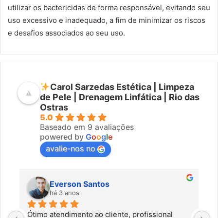
utilizar os bactericidas de forma responsável, evitando seu
uso excessivo e inadequado, a fim de minimizar os riscos
e desafios associados ao seu uso.
Carol Sarzedas Estética | Limpeza
de Pele | Drenagem Linfática | Rio das
Ostras
5.0
Baseado em 9 avaliações
powered by
G
o
o
g
l
e
avalie-nos no
Everson Santos
há 3 anos
Ótimo atendimento ao cliente, profissional 
C